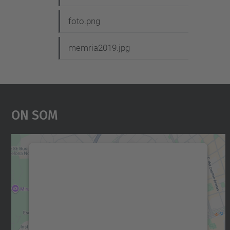
foto.png
memria2019.jpg
On Som
Necessitem el vostre consentiment
per carregar el servei Google Maps!
Utilitzem un servei de tercers per incrustar
contingut del mapa que pugui recollir dades
sobre la vostra activitat. Reviseu-ne els
detalls i accepteu el servei per veure el mapa.