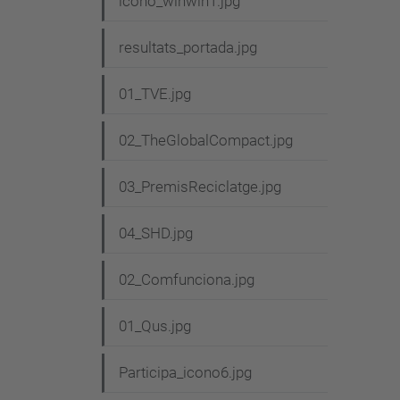
icono_winwin1.jpg
resultats_portada.jpg
01_TVE.jpg
02_TheGlobalCompact.jpg
03_PremisReciclatge.jpg
04_SHD.jpg
02_Comfunciona.jpg
01_Qus.jpg
Participa_icono6.jpg