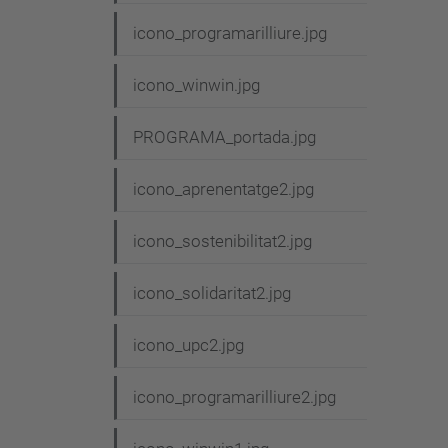
g
icono_programarilliure.jpg
a
c
icono_winwin.jpg
i
PROGRAMA_portada.jpg
ó
icono_aprenentatge2.jpg
icono_sostenibilitat2.jpg
icono_solidaritat2.jpg
icono_upc2.jpg
icono_programarilliure2.jpg