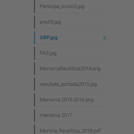
Participa_icono5.jpg
prezi5.jpg
GBP.jpg
FAS.jpg
MemoriaReutilitza2014.png
resultats_portada2015.jpg
Memoria 2015-2016.png
memoria 2017
Memria_Reutilitza_2018.pdf