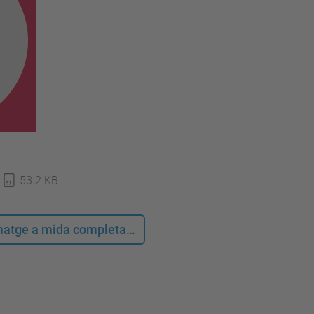
53.2 KB
 imatge a mida completa…