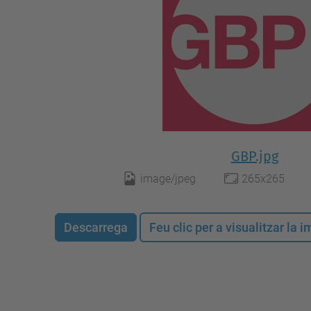
GBP.jpg
image/jpeg
265x265
Descarrega
Feu clic per a visualitzar la