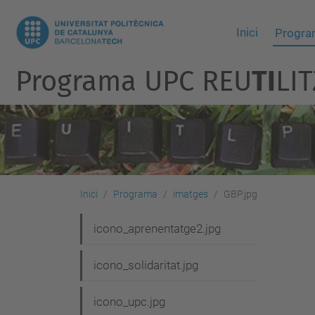
Inici
Progr
Programa UPC REU
TI
LI
Inici
Programa
imatges
GBP.jpg
N
icono_aprenentatge2.jpg
a
icono_solidaritat.jpg
v
e
icono_upc.jpg