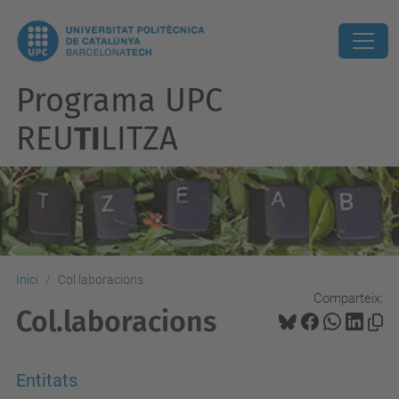
Programa UPC
REU
TI
LITZA
Inici
Col.laboracions
Comparteix:
Col.laboracions
Entitats