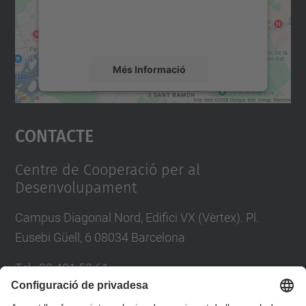
sobre la vostra activitat. Reviseu-ne els
detalls i accepteu el servei per veure el
mapa.
Més Informació
Accepta
Contacte
powered by
Usercentrics Consent
Management Platform
Centre de Cooperació per al
Desenvolupament
Campus Diagonal Nord, Edifici VX (Vèrtex). Pl.
Eusebi Güell, 6 08034 Barcelona
Tel.
:
93 401 59 61
E-mail
:
info.ccd@upc.edu