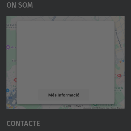
On Som
Necessitem el vostre
consentiment per carregar el
servei Google Maps!
Utilitzem un servei de tercers per incrustar
contingut del mapa que pugui recollir dades
sobre la vostra activitat. Reviseu-ne els
detalls i accepteu el servei per veure el
mapa.
Més Informació
Accepta
Contacte
powered by
Usercentrics Consent
Management Platform