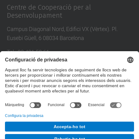
Centre de Cooperació per al
Desenvolupament
Campus Diagonal Nord, Edifici VX (Vèrtex). Pl.
Eusebi Güell, 6 08034 Barcelona
Tel.
:
93 401 59 61
E-mail
:
info.ccd@upc.edu
Directori UPC
Formulari de contacte
© UPC
Centre de Cooperació per al Desenvolupament. CCD