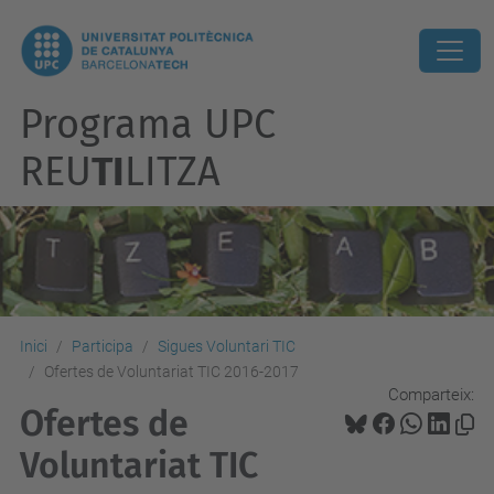
Programa UPC
REU
TI
LITZA
Inici
Participa
Sigues Voluntari TIC
Ofertes de Voluntariat TIC 2016-2017
Comparteix:
Ofertes de
Voluntariat TIC