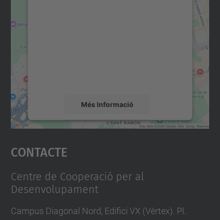
consentiment per carregar el
servei Google Maps!
Utilitzem un servei de tercers per incrustar
contingut del mapa que pugui recollir dades
sobre la vostra activitat. Reviseu-ne els
detalls i accepteu el servei per veure el
mapa.
Més Informació
Accepta
Contacte
powered by
Usercentrics Consent
Management Platform
Centre de Cooperació per al
Desenvolupament
Campus Diagonal Nord, Edifici VX (Vèrtex). Pl.