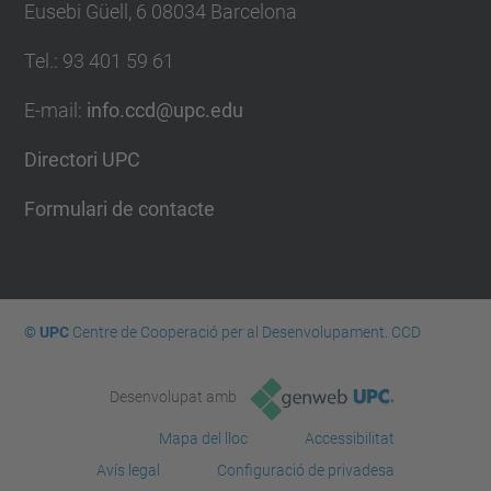
Eusebi Güell, 6 08034 Barcelona
Tel.
:
93 401 59 61
E-mail
:
info.ccd@upc.edu
Directori UPC
Formulari de contacte
© UPC
Centre de Cooperació per al Desenvolupament. CCD
Desenvolupat amb
Mapa del lloc
Accessibilitat
Avís legal
Configuració de privadesa